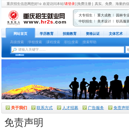
重庆招生信息网
您好!
☺
欢迎访问本站!
请登录
] [
免费注册
| 真实、免费、海量的
大专招生
重大成教
园林专
中职招生
美术设计
职高服
网站首页
学历教育
技能教育
资格认证
文体艺术
高级搜索
|
学校搜索
|
课程搜索
|
职位搜索
|
搜索帮助
关于我们
联系方式
人才招募
广告服务
免责声
免责声明