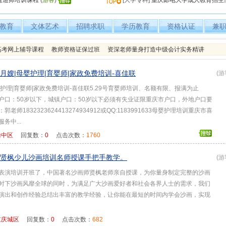
级建造师培训课程
(
游客
)
[大学专科]
重庆邮电大学成人教育招生
教育
文体艺术
招聘求职
学历教育
资格认证
兼
人高考网上辅导课程
教师资格证保过班
资深老师量身打造中级会计实务精讲
月嫂|母婴护理|育婴师|家政免费培训-喜佳联
(游
护理|育婴师|家政免费培训-喜佳联5.29号育婴师培训、名额有限、报满为止
户口：50岁以下，城镇户口：50岁以下必须有失业证限重庆市户口，外地户口要
老师1832323624413274934912或QQ:1183991633母婴护理培训重庆市喜
务中...
渝中区
回复数：
0
点击次数：
1760
贤枫少儿沙画培训名师授课手把手教学。
(游
表演培训开班了，中国著名沙画师贤枫老师亲自授课，为你量身制定完整的沙画
时下沙画风靡全球的同时，为满足广大沙画爱好者和社会各界人士的需求，我们
演出和创作经验总结出丰富的教学经验，让你能在最短的时间内学会沙画，实现
重庆城区
回复数：
0
点击次数：
682