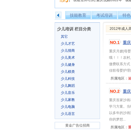
[一级建造师培训]
重庆优路2022年一
技能教育
考试培训
特色
少儿培训 栏目分类
2012年成
其它
NO.1
重庆
少儿才艺
少儿情商
重庆月嫂|母婴
少儿美术
哦！！！农村
缴费联系方式：郭
少儿健身
佳联母婴护理服
少儿棋类
所属地区：
少儿科技
少儿舞蹈
NO.2
重庆
少儿音乐
少儿家教
重庆首家沙画
学习方案。当
少儿电脑
以多年的沙画
少儿语言
你的梦想...
黄金广告位招商
所属地区：