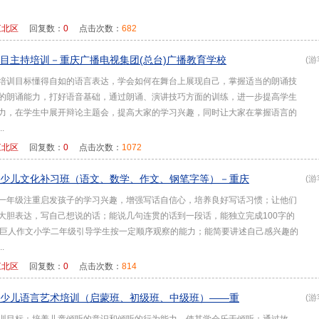
江北区
回复数：
0
点击次数：
682
目主持培训－重庆广播电视集团(总台)广播教育学校
(游
培训目标懂得自如的语言表达，学会如何在舞台上展现自己，掌握适当的朗诵技
的朗诵能力，打好语音基础，通过朗诵、演讲技巧方面的训练，进一步提高学生
力，在学生中展开辩论主题会，提高大家的学习兴趣，同时让大家在掌握语言的
.
江北区
回复数：
0
点击次数：
1072
少儿文化补习班（语文、数学、作文、钢笔字等）－重庆
(游
一年级注重启发孩子的学习兴趣，增强写话自信心，培养良好写话习惯；让他们
大胆表达，写自己想说的话；能说几句连贯的话到一段话，能独立完成100字的
时巨人作文小学二年级引导学生按一定顺序观察的能力；能简要讲述自己感兴趣的
.
江北区
回复数：
0
点击次数：
814
少儿语言艺术培训（启蒙班、初级班、中级班）——重
(游