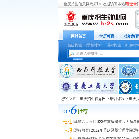
重庆招生信息网
您好!
☺
欢迎访问本站!
请登录
] 
网站首页
学历教育
技能教育
高级搜索
|
学校搜索
|
课程搜索
|
职位搜
您的位置：
重庆招生信息网
>
培训课程
>
重庆
[建筑八大员]
2023年重庆建筑八大员考
[远程教育]
2022年重庆经贸管理学院远