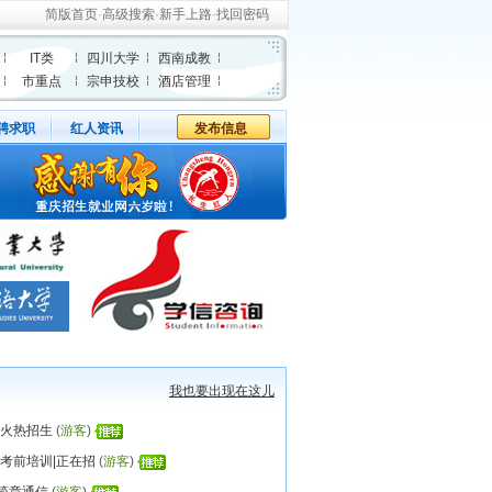
简版首页
·
高级搜索
·
新手上路
·
找回密码
IT类
四川大学
西南成教
市重点
宗申技校
酒店管理
聘求职
红人资讯
发布信息
我也要出现在这儿
训火热招生
(
游客
)
师考前培训|正在招
(
游客
)