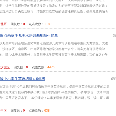
训目标：培养儿童倾听的意识和倾听的行为能力，使其学会乐于倾听；通过故
谣，让学生掌握纯正的普通话发音；激发幼儿的语言潜能及对口语表达的兴趣；
定规则进行口头语言练习，增强其口语交往的机智性和灵活性；提高儿童的倾听
.
江北区
回复数：
0
点击次数：
1189
圈点画室少儿美术培训基地招生简章
(
少儿美术培训基地招生简章圈点画室少儿美术培训基地遍布重庆九龙坡区、大渡
、沙坪坝区、南岸区、巴南区等地的教学分部有十多个，画室拥有可供持续学
地。除少儿美术培训外，在四川美术学院旁设有高考美术培训部，我们在各办学
重庆城区
回复数：
0
点击次数：
4476
渝中小学生英语培训4-6年级
(游
生英语培训4-6年级我们肩负着改革中国英语教育，提高中国英语教育水平的历史
意为完成这个使命而奉献出我们全部的智慧和毕生的精力。-办学宗旨：改革中国
高中国英语教育水平。-教学理念：从事英语素质教育，培养听，说，读，写，译
渝中区
回复数：
0
点击次数：
638