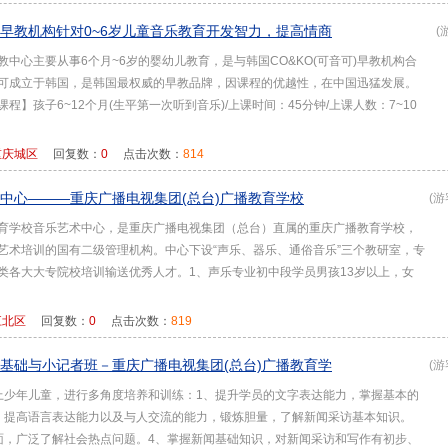
早教机构针对0~6岁儿童音乐教育开发智力，提高情商
(
教中心主要从事6个月~6岁的婴幼儿教育，是与韩国CO&KO(可音可)早教机构合
可成立于韩国，是韩国最权威的早教品牌，因课程的优越性，在中国迅猛发展。
程】孩子6~12个月(生平第一次听到音乐)/上课时间：45分钟/上课人数：7~10
重庆城区
回复数：
0
点击次数：
814
中心———重庆广播电视集团(总台)广播教育学校
(游
育学校音乐艺术中心，是重庆广播电视集团（总台）直属的重庆广播教育学校，
艺术培训的国有二级管理机构。中心下设“声乐、器乐、通俗音乐”三个教研室，专
类各大大专院校培训输送优秀人才。1、声乐专业初中段学员男孩13岁以上，女
江北区
回复数：
0
点击次数：
819
基础与小记者班－重庆广播电视集团(总台)广播教育学
(游
上少年儿童，进行多角度培养和训练：1、提升学员的文字表达能力，掌握基本的
、提高语言表达能力以及与人交流的能力，锻炼胆量，了解新闻采访基本知识。
面，广泛了解社会热点问题。4、掌握新闻基础知识，对新闻采访和写作有初步、