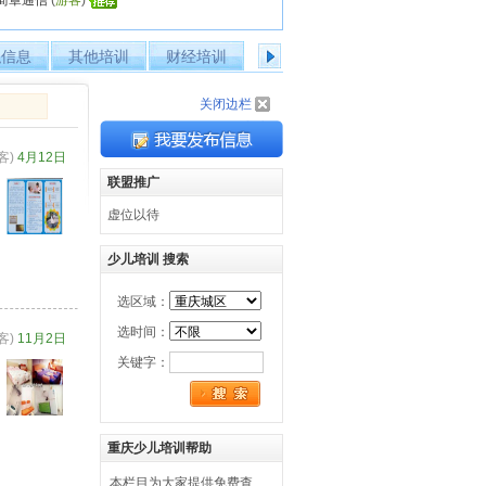
简章通信
(
游客
)
职信息
其他培训
财经培训
个人简历
出国留学
企
关闭边栏
客)
4月12日
联盟推广
虚位以待
少儿培训 搜索
选区域：
选时间：
客)
11月2日
关键字：
重庆少儿培训帮助
本栏目为大家提供免费查