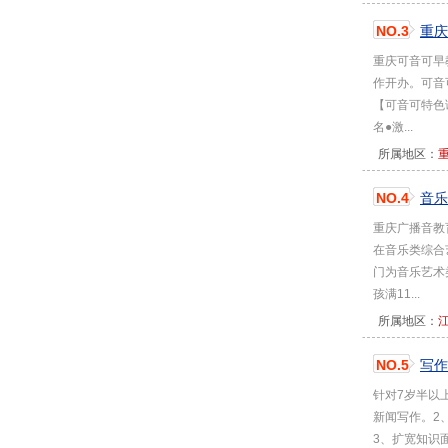
NO.3
重庆
重庆可音可早
作开办。可音
【可音可特色课
名●激...
所属地区：
NO.4
音乐
重庆广播音教
在音乐类综合
门为音乐艺术
孩满11...
所属地区：
NO.5
写作
针对7岁半以
新闻写作。2
3、扩宽知识