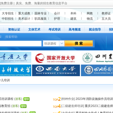
[
免费注册
| 真实、免费、海量的招生教育信息平台
大专招生
重大成教
园林专业
会计
本科
网教
教师证
中职招生
美术设计
职高服装
护理
建筑
物流
五大员
资格认证
文体艺术
考试培训
高考频道
就业指导
招
索
|
搜索帮助
少儿培训
试培训课程
(
游客
)
[特种作业]
2023年消防设施操作员培
程教育招
(
游客
)
[二级建造师培训]
重庆2023二级建造