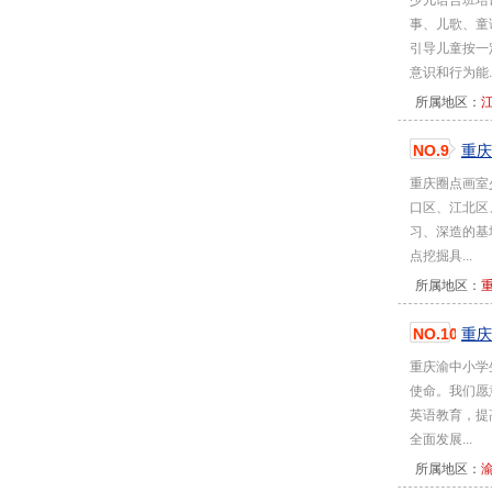
少儿语言班培
事、儿歌、童
引导儿童按一
意识和行为能..
所属地区：
NO.9
重庆
重庆圈点画室
口区、江北区
习、深造的基
点挖掘具...
所属地区：
NO.10
重庆
重庆渝中小学
使命。我们愿
英语教育，提
全面发展...
所属地区：