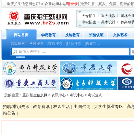
重庆招生信息网
您好!
☺
欢迎访问本站!
请登录
] [
免费注册
| 真实、免费、海量的
大专招生
重大成教
园林专
中职招生
美术设计
职高服
网站首页
学历教育
技能教育
资格认证
文体艺术
高级搜索
|
学校搜索
|
课程搜索
|
职位搜索
|
搜索帮助
您的位置：
重庆招生信息网
>
资讯中心
>
考试中心
>
考试查询
招聘/求职资讯
|
教育资讯
|
校园生活
|
出国咨询
|
大学生就业专区
|
高
站公告
|